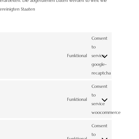
 verarbeiten. Die abgerufenen Daten werden so weit wie
ereinigten Staaten
Consent
to
Funktional
service
google-
recaptcha
Consent
to
Funktional
service
woocommerce
Consent
to
Funktional