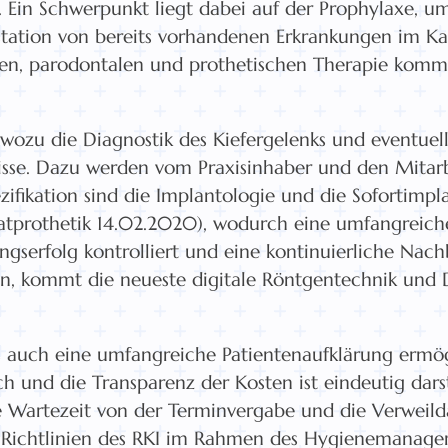
Ein Schwerpunkt liegt dabei auf der Prophylaxe, u
station von bereits vorhandenen Erkrankungen im K
chen, parodontalen und prothetischen Therapie komm
, wozu die Diagnostik des Kiefergelenks und eventu
nisse. Dazu werden vom Praxisinhaber und den Mitar
ifikation sind die Implantologie und die Sofortimpl
atprothetik 14.02.2020), wodurch eine umfangreich
ngserfolg kontrolliert und eine kontinuierliche Nac
, kommt die neueste digitale Röntgentechnik und DV
was auch eine umfangreiche Patientenaufklärung ermö
 und die Transparenz der Kosten ist eindeutig darst
e Wartezeit von der Terminvergabe und die Verweilda
 Richtlinien des RKI im Rahmen des Hygienemanagem