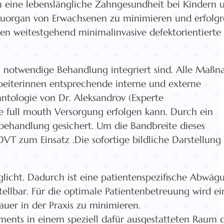
m eine lebenslängliche Zahngesundheit bei Kindern 
auorgan von Erwachsenen zu minimieren und erfolgr
en weitestgehend minimalinvasive defektorientierte
ell notwendige Behandlung integriert sind. Alle Maß
beiterinnen entsprechende interne und externe
antologie von Dr. Aleksandrov (Experte
e full mouth Versorgung erfolgen kann. Durch ein
hbehandlung gesichert. Um die Bandbreite dieses
T zum Einsatz .Die sofortige bildliche Darstellung
glicht. Dadurch ist eine patientenspezifische Abwäg
ellbar. Für die optimale Patientenbetreuung wird ei
uer in der Praxis zu minimieren.
ents in einem speziell dafür ausgestatteten Raum 