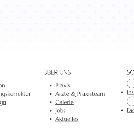
ÜBER UNS
SO
on
Praxis
In
ngskorrektur
Ärzte & Praxisteam
ign
Galerie
Fa
Jobs
Aktuelles