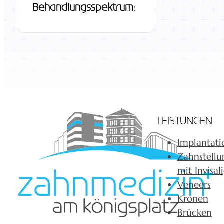
Behandlungsspektrum:
LEISTUNGEN
Implantati
Zahnstellu
mit Invisal
Veneers
Kronen
Brücken