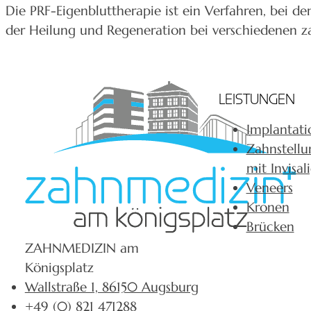
Die PRF-Eigenbluttherapie ist ein Verfahren, bei
der Heilung und Regeneration bei verschiedenen za
LEISTUNGEN
Implantati
Zahnstellu
mit Invisal
Veneers
Kronen
Brücken
ZAHNMEDIZIN am
Königsplatz
Wallstraße 1, 86150 Augsburg
+49 (0) 821 471288